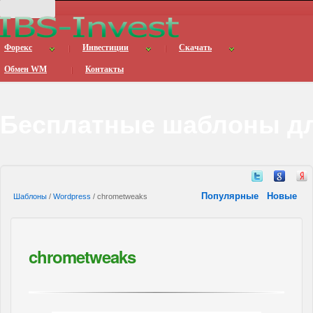
Форекс
Инвестиции
Скачать
Обмен WM
Контакты
Бесплатные шаблоны дл
Популярные
Новые
Шаблоны
/
Wordpress
/ chrometweaks
chrometweaks