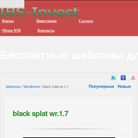
Форекс
Инвестиции
Скачать
Обмен WM
Контакты
Бесплатные шаблоны дл
Популярные
Новые
Шаблоны
/
Wordpress
/ black splat wr.1.7
black splat wr.1.7