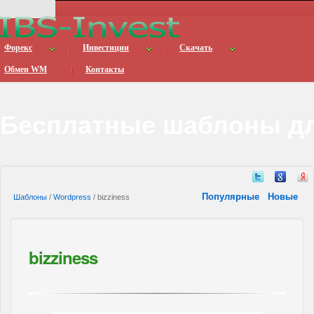
Форекс
Инвестиции
Скачать
Обмен WM
Контакты
Бесплатные шаблоны дл
Популярные
Новые
Шаблоны
/
Wordpress
/ bizziness
bizziness