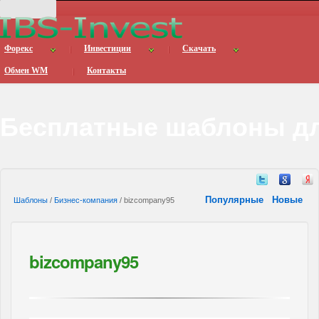
Форекс
Инвестиции
Скачать
Обмен WM
Контакты
Бесплатные шаблоны дл
Популярные
Новые
Шаблоны
/
Бизнес-компания
/ bizcompany95
bizcompany95