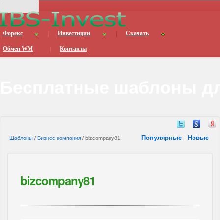
Форекс
Инвестиции
Скачать
Обмен WM
Контакты
Бесплатные шаблоны дл
Популярные
Новые
Шаблоны
/
Бизнес-компания
/ bizcompany81
bizcompany81