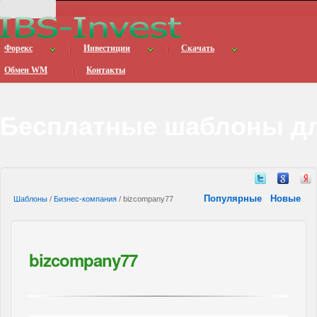
Форекс
Инвестиции
Скачать
Обмен WM
Контакты
Бесплатные шаблоны дл
Популярные
Новые
Шаблоны
/
Бизнес-компания
/ bizcompany77
bizcompany77