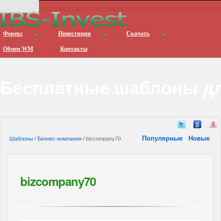
Форекс
Инвестиции
Скачать
Обмен WM
Контакты
Бесплатные шаблоны дл
Популярные
Новые
Шаблоны
/
Бизнес-компания
/ bizcompany70
bizcompany70