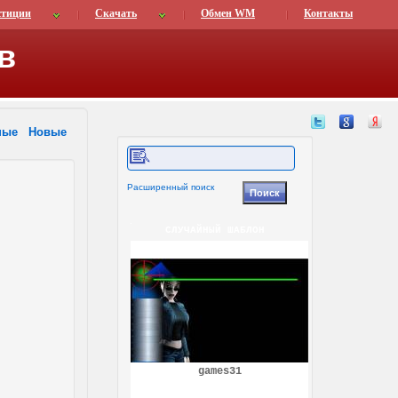
стиции
Скачать
Обмен WM
Контакты
в
ные
Новые
Расширенный поиск
СЛУЧАЙНЫЙ ШАБЛОН
games31