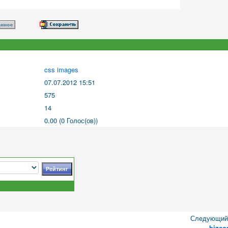
css images
07.07.2012 15:51
575
14
0.00 (0 Голос(ов))
Следующий 
bizc