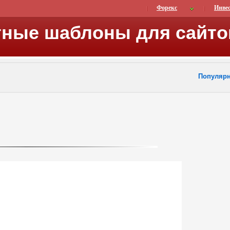
Форекс
Инве
тные шаблоны для сайто
Популяр