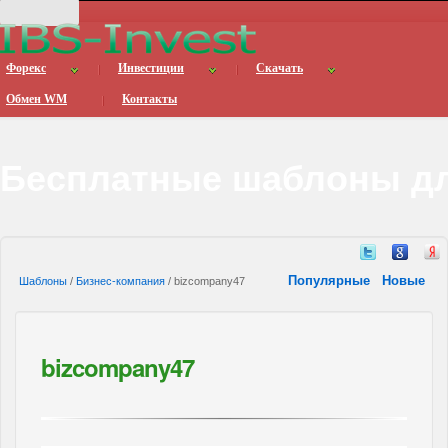
Форекс
Инвестиции
Скачать
Обмен WM
Контакты
Бесплатные шаблоны дл
Популярные
Новые
Шаблоны
/
Бизнес-компания
/ bizcompany47
bizcompany47