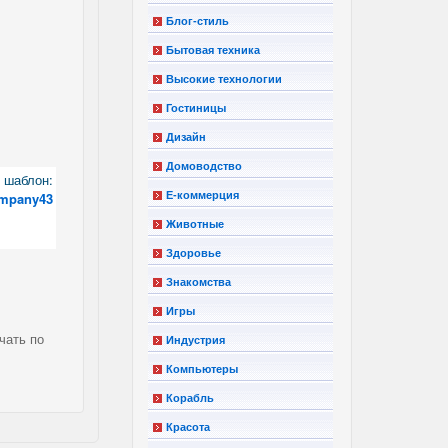
Блог-стиль
Бытовая техника
Высокие технологии
Гостиницы
Дизайн
Домоводство
шаблон:
Е-коммерция
ompany43
Животные
Здоровье
Знакомства
Игры
чать по
Индустрия
Компьютеры
Корабль
Красота