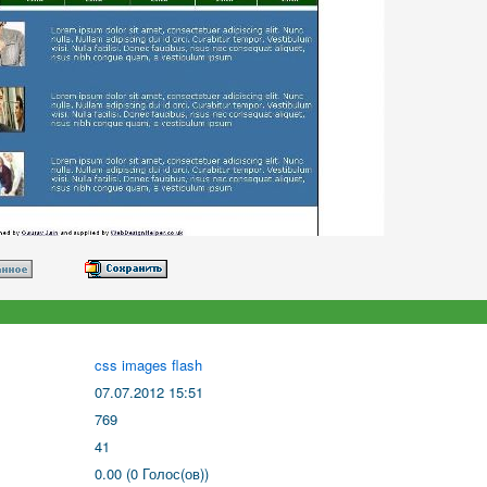
css images flash
07.07.2012 15:51
769
41
0.00 (0 Голос(ов))