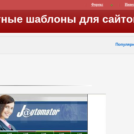
Форекс
Инве
тные шаблоны для сайто
Популяр