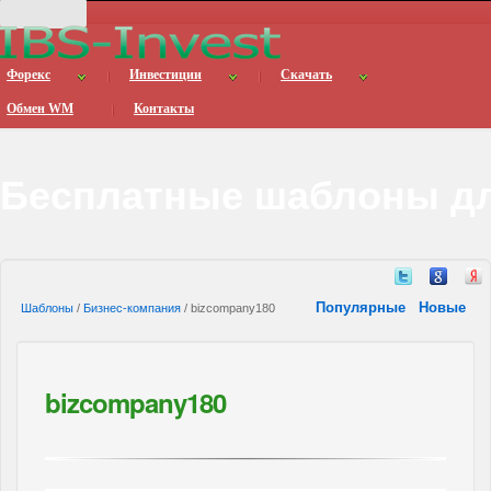
Форекс
Инвестиции
Скачать
Обмен WM
Контакты
Бесплатные шаблоны дл
Популярные
Новые
Шаблоны
/
Бизнес-компания
/ bizcompany180
bizcompany180