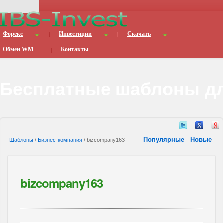
Форекс
Инвестиции
Скачать
Обмен WM
Контакты
Бесплатные шаблоны дл
Популярные
Новые
Шаблоны
/
Бизнес-компания
/ bizcompany163
bizcompany163