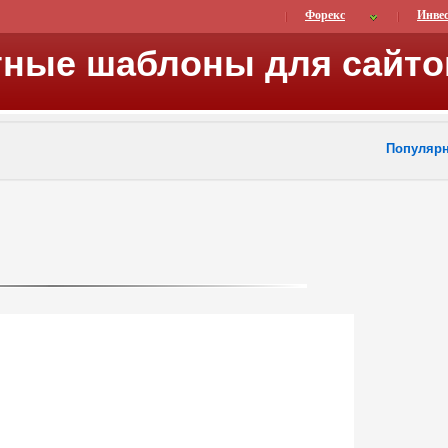
Форекс
Инве
тные шаблоны для сайто
Популяр