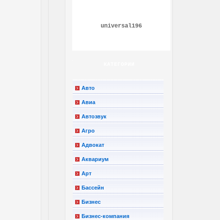
universal196
КАТЕГОРИИ
Авто
Авиа
Автозвук
Агро
Адвокат
Аквариум
Арт
Бассейн
Бизнес
Бизнес-компания