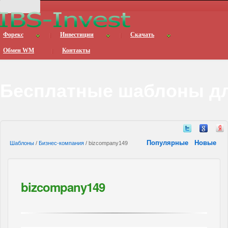
Форекс
Инвестиции
Скачать
Обмен WM
Контакты
Бесплатные шаблоны дл
Популярные
Новые
Шаблоны
/
Бизнес-компания
/ bizcompany149
bizcompany149