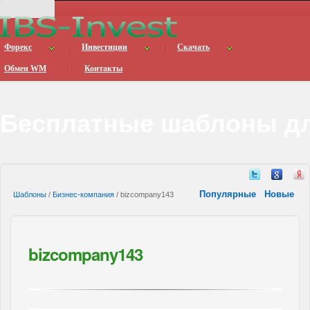
Форекс
Инвестиции
Скачать
Обмен WM
Контакты
Бесплатные шаблоны дл
Популярные
Новые
Шаблоны
/
Бизнес-компания
/ bizcompany143
bizcompany143