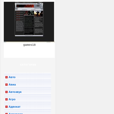
games18
КАТЕГОРИИ
Авто
Авиа
Автозвук
Агро
Адвокат
Аквариум