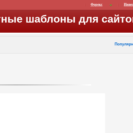
Форекс
Инве
тные шаблоны для сайто
Популяр