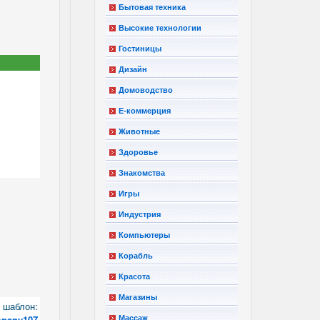
Бытовая техника
Высокие технологии
Гостиницы
Дизайн
Домоводство
Е-коммерция
Животные
Здоровье
Знакомства
Игры
Индустрия
Компьютеры
Корабль
Красота
Магазины
шаблон:
mpany107
Массаж