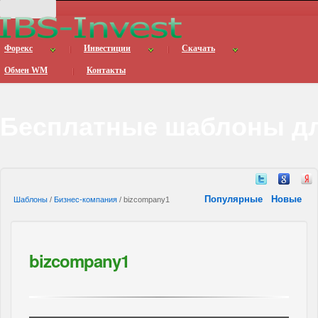
Форекс
Инвестиции
Скачать
Обмен WM
Контакты
Бесплатные шаблоны дл
Популярные
Новые
Шаблоны
/
Бизнес-компания
/ bizcompany1
bizcompany1