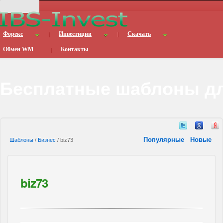
Форекс
Инвестиции
Скачать
Обмен WM
Контакты
Бесплатные шаблоны дл
Популярные
Новые
Шаблоны
/
Бизнес
/ biz73
biz73