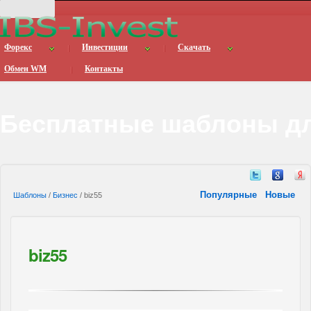
Форекс
Инвестиции
Скачать
Обмен WM
Контакты
Бесплатные шаблоны дл
Популярные
Новые
Шаблоны
/
Бизнес
/ biz55
biz55