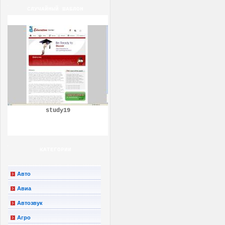
СЛУЧАЙНЫЙ ШАБЛОН
study19
КАТЕГОРИИ
Авто
Авиа
Автозвук
Агро