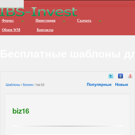
Форекс
Инвестиции
Скачать
Обмен WM
Контакты
Бесплатные шаблоны дл
Популярные
Новые
Шаблоны
/
Бизнес
/ biz16
biz16