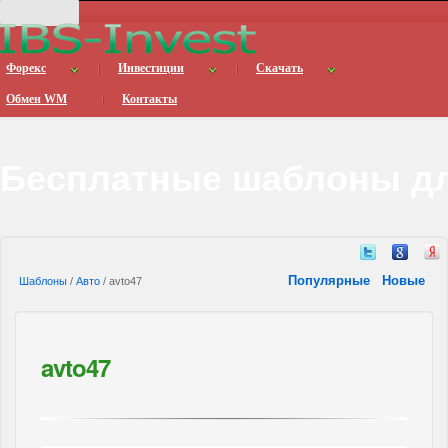
Форекс
Инвестиции
Скачать
Обмен WM
Контакты
Бесплатные шаблоны дл
Популярные
Новые
Шаблоны
/
Авто
/ avto47
avto47