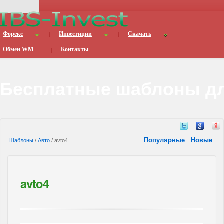
Форекс
Инвестиции
Скачать
Обмен WM
Контакты
Бесплатные шаблоны дл
Популярные
Новые
Шаблоны
/
Авто
/ avto4
avto4