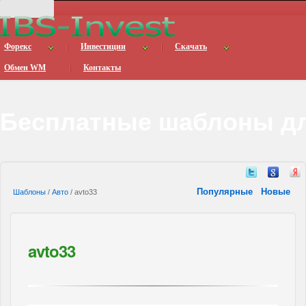
Форекс
Инвестиции
Скачать
Обмен WM
Контакты
Бесплатные шаблоны дл
Популярные
Новые
Шаблоны
/
Авто
/ avto33
avto33