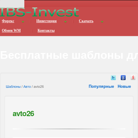
Форекс
Инвестиции
Скачать
Обмен WM
Контакты
Бесплатные шаблоны дл
Популярные
Новые
Шаблоны
/
Авто
/ avto26
avto26