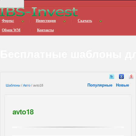
Форекс
Инвестиции
Скачать
Обмен WM
Контакты
Бесплатные шаблоны дл
Популярные
Новые
Шаблоны
/
Авто
/ avto18
avto18