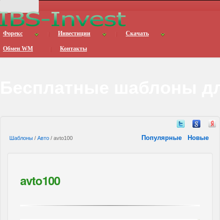
Форекс
Инвестиции
Скачать
Обмен WM
Контакты
Бесплатные шаблоны дл
Популярные
Новые
Шаблоны
/
Авто
/ avto100
avto100