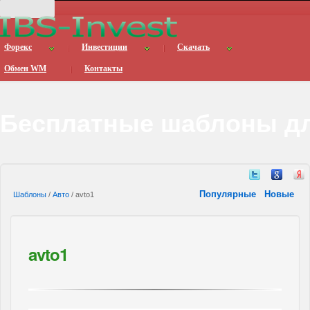
Форекс
Инвестиции
Скачать
Обмен WM
Контакты
Бесплатные шаблоны дл
Популярные
Новые
Шаблоны
/
Авто
/ avto1
avto1