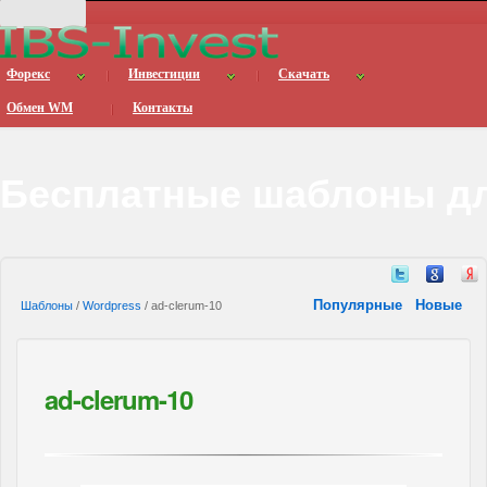
Форекс
Инвестиции
Скачать
Обмен WM
Контакты
Бесплатные шаблоны дл
Популярные
Новые
Шаблоны
/
Wordpress
/ ad-clerum-10
ad-clerum-10