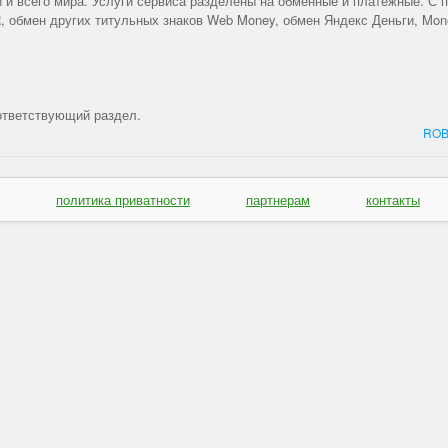
и всего мира. Услуги сервиса разделены на обменные и платежные. С
бмен других титульных знаков Web Money, обмен Яндекс Деньги, Mone
ответствующий раздел.
ROB
политика приватности
партнерам
контакты