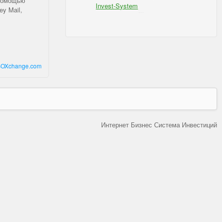
 помощью
Invest-System
y Mail,
IBSI - для Форекс
OXchange.com
Интернет Бизнес Система Инвестиций