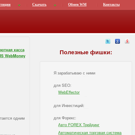
стиции
Скачать
Обмен WM
Контакты
ютная касса
Полезные фишки:
MS WebMoney
Я зарабатываю с ними
IBSI - Я зарабатываю с ними
для SEO:
WebEffector
IBSI - для SEO
для Инвестиций:
IBSI - для Инвестиций
для Форекс:
стается одним
Авто FOREX Трейдинг
Автоматическая торговая система