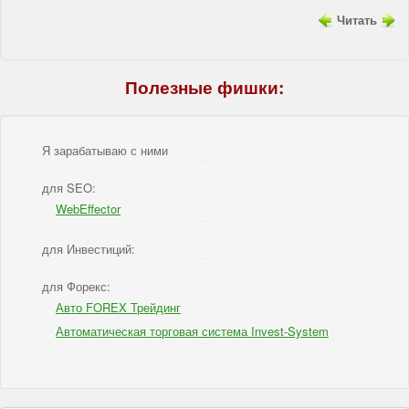
Читать
Полезные фишки:
Я зарабатываю с ними
IBSI - Я зарабатываю с ними
для SEO:
WebEffector
IBSI - для SEO
для Инвестиций:
IBSI - для Инвестиций
для Форекс:
Авто FOREX Трейдинг
Автоматическая торговая система Invest-System
IBSI - для Форекс