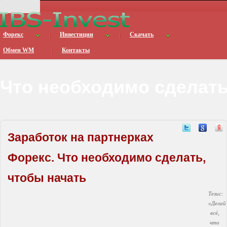
Форекс
Инвестиции
Скачать
Обмен WM
Контакты
Что необходимо сделать
Заработок на партнерках
Форекс. Что необходимо сделать,
чтобы начать
Тезис:
«Делай
всё,
что