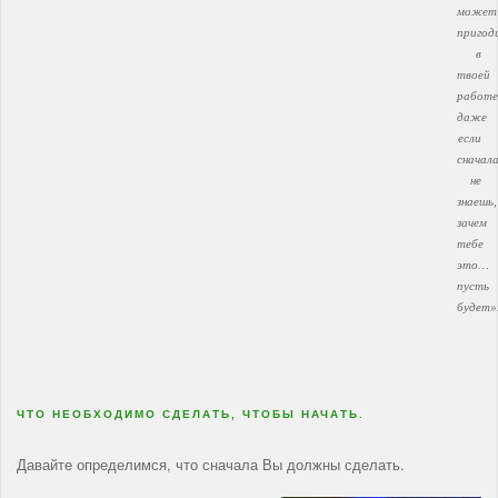
может
пригод
в
твоей
работе
даже
если
сначал
не
знаешь,
зачем
тебе
это…
пусть
будет»
ЧТО НЕОБХОДИМО СДЕЛАТЬ, ЧТОБЫ НАЧАТЬ.
Давайте определимся, что сначала Вы должны сделать.