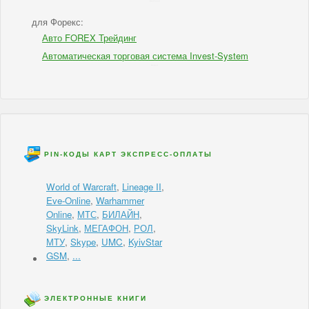
IBSI - для Инвестиций
для Форекс:
Авто FOREX Трейдинг
Автоматическая торговая система Invest-System
IBSI - для Форекс
PIN-КОДЫ КАРТ ЭКСПРЕСС-ОПЛАТЫ
World of Warcraft
,
Lineage II
,
Eve-Online
,
Warhammer
Online
,
МТС
,
БИЛАЙН
,
SkyLink
,
МЕГАФОН
,
РОЛ
,
МТУ
,
Skype
,
UMC
,
KyivStar
GSM
,
...
ЭЛЕКТРОННЫЕ КНИГИ