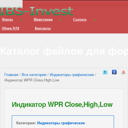
Форекс
Инвестиции
Скачать
Обмен WM
Контакты
Каталог файлов для фо
Главная
/
Все категории
/
Индикаторы графические
/
Индикатор WPR Close,High,Low
Индикатор WPR Close,High,Low
Категория:
Индикаторы графические