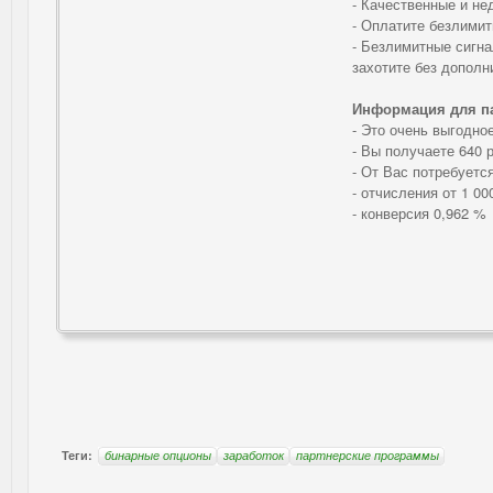
- Качественные и не
- Оплатите безлими
- Безлимитные сигна
захотите без допол
Информация для п
- Это очень выгодно
- Вы получаете 640 
- От Вас потребуетс
- отчисления от 1 00
- конверсия 0,962 %
Теги:
бинарные опционы
заработок
партнерские программы