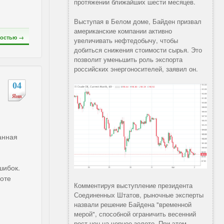
протяжении ближайших шести месяцев.
Выступая в Белом доме, Байден призвал
американские компании активно
остью →
увеличивать нефтедобычу, чтобы
добиться снижения стоимости сырья. Это
позволит уменьшить роль экспорта
российских энергоносителей, заявил он.
04
Янв
анная
шибок.
боте
Комментируя выступление президента
Соединенных Штатов, рыночные эксперты
назвали решение Байдена "временной
мерой", способной ограничить весенний
рост цен на черное золото. При этом