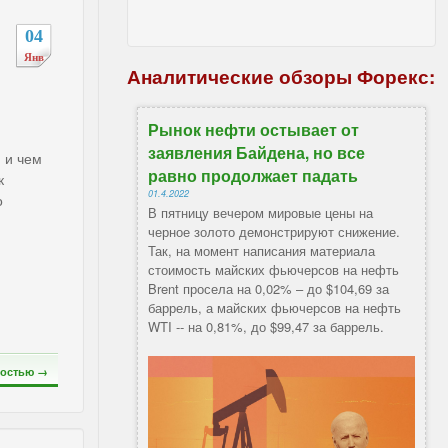
04
Янв
Аналитические обзоры Форекс:
Рынок нефти остывает от
заявления Байдена, но все
и и чем
равно продолжает падать
к
01.4.2022
о
В пятницу вечером мировые цены на
черное золото демонстрируют снижение.
Так, на момент написания материала
стоимость майских фьючерсов на нефть
Brent просела на 0,02% – до $104,69 за
баррель, а майских фьючерсов на нефть
WTI -- на 0,81%, до $99,47 за баррель.
остью →