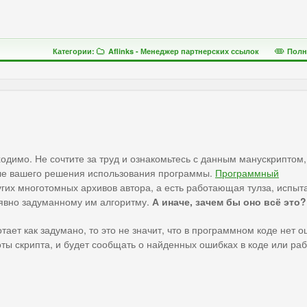
Категории:
Aflinks - Менеджер партнерских ссылок
Полн
ходимо. Не сочтите за труд и ознакомьтесь с данным манускриптом,
сле вашего решения использования программы.
Программный
их многотомных архивов автора, а есть работающая тулза, испыт
 явно задуманному им алгоритму.
А иначе, зачем бы оно всё это?
ает как задумано, то это не значит, что в программном коде нет о
оты скрипта, и будет сообщать о найденных ошибках в коде или ра