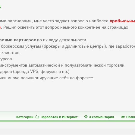
д
ими партнерами, мне часто задают вопрос о наиболее
прибыльны
с
. Решил осветить этот вопрос немного конкретнее на страницах
риями партнерок
по их виду деятельности.
 брокерским услугам (брокеры и дилинговые центры), где заработо
 клиентов.
курсов.
 инструментов автоматической и полуавтоматической торговли.
йдеров (аренда VPS, форумы и пр.)
или иначе позиционирующие себя на форексе.
Категории:
Заработок в Интернет
3 комментария
Полн