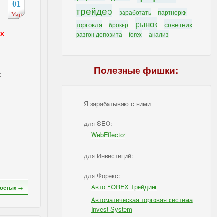
01
трейдер
заработать
партнерки
Мар
рынок
советник
торговля
брокер
х
разгон депозита
forex
анализ
Полезные фишки:
к
Я зарабатываю с ними
IBSI - Я зарабатываю с ними
для SEO:
WebEffector
IBSI - для SEO
для Инвестиций:
IBSI - для Инвестиций
для Форекс:
Авто FOREX Трейдинг
остью →
Автоматическая торговая система
Invest-System
IBSI - для Форекс