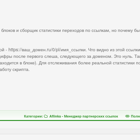
 блоков и сборщик статистики переходов по ссылкам, но почему бы
й - https://ваш_домен.ru/0/pl/имя_ссылки. Что видно из этой ссылк
 цифры после первого слеша, следующего за доменом. Это нуль. Та
аходится в блоке). Для отслеживания более реальной статистики п
аботу скрипта.
Категории:
Aflinks - Менеджер партнерских ссылок
Полн