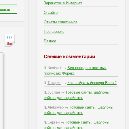
Заработок в Интернет
остью →
О сайте
Отчеты советников
Про форекс
07
Разное
Янв
Свежие комментарии
Nastya1 →
Вся правда о платных
прогнозах Форекс
Татарин
→
Как выбрать брокера Forex?
руслан →
Готовые сайты, шаблоны
сайтов для заработка.
Aleksweb
→
Готовые сайты, шаблоны
сайтов для заработка.
Сергей →
Готовые сайты, шаблоны
сайтов для заработка.