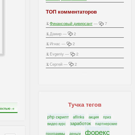
ТОП комментаторов
Финансовый диверсант
—
7
Дамир —
2
Игнас —
2
Evgeniy —
2
Сергей —
2
IBSI - Важное на блоге
Тучка тегов
остью →
php скрипт
aflinks
акция
приз
заработок
видео курс
партнерские
форекс
программы
деньги