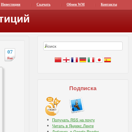
Инвестиции
Скачать
Обмен WM
Контакты
тиций
07
Янв
Подписка
Получать RSS на почту
Читать в Яндекс.Ленте
Добавить в Google Reader