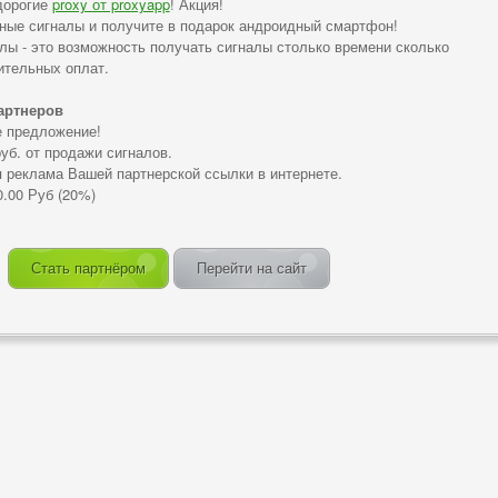
дорогие
proxy от proxyapp
! Акция!
тные сигналы и получите в подарок андроидный смартфон!
лы - это возможность получать сигналы столько времени сколько
нительных оплат.
артнеров
е предложение!
руб. от продажи сигналов.
я реклама Вашей партнерской ссылки в интернете.
0.00 Руб (20%)
Стать партнёром
Перейти на сайт