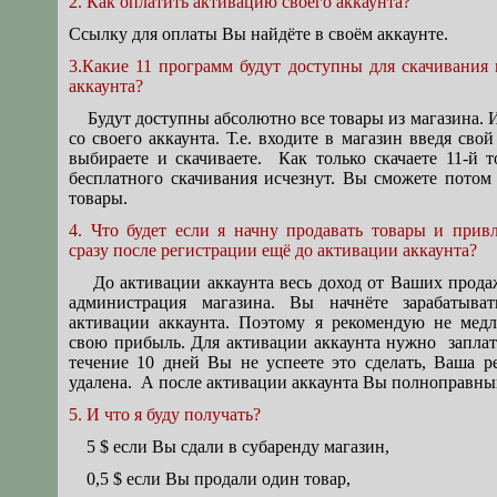
2. Как оплатить активацию своего аккаунта?
Ссылку для оплаты Вы найдёте в своём аккаунте.
3.Какие 11 программ будут доступны для скачивания
аккаунта?
Будут доступны абсолютно все товары из магазина. 
со своего аккаунта. Т.е. входите в магазин введя свой
выбираете и скачиваете. Как только скачаете 11-й 
бесплатного скачивания исчезнут. Вы сможете потом
товары.
4. Что будет если я начну продавать товары и прив
сразу после регистрации ещё до активации аккаунта?
До активации аккаунта весь доход от Ваших продаж
администрация магазина. Вы начнёте зарабатыват
активации аккаунта. Поэтому я рекомендую не медл
свою прибыль. Для активации аккаунта нужно заплат
течение 10 дней Вы не успеете это сделать, Ваша р
удалена. А после активации аккаунта Вы полноправны
5. И что я буду получать?
5 $ если Вы сдали в субаренду магазин,
0,5 $ если Вы продали один товар,