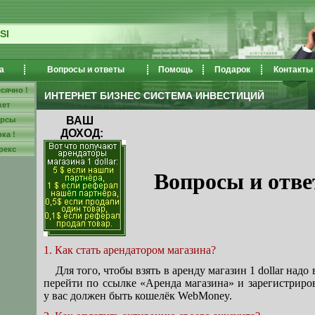
SI
а
Вопросы и ответы
Помощь
Подарок
Контакты
сячно !
ИНТЕРНЕТ БИЗНЕС СИСТЕМА ИНВЕСТИЦИЙ
кет
ВАШ
урсы
ДОХОД:
ка !
рекс
Вопросы и отве
1. Как стать арендатором магазина?
Для того, чтобы взять в аренду магазин 1 dollar надо 
перейти по ссылке «Аренда магазина» и зарегистриров
у вас должен быть кошелёк WebMoney.