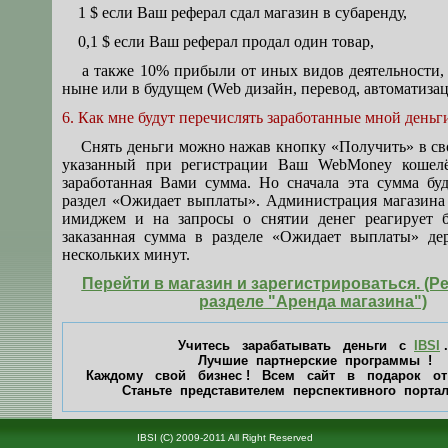
1 $ если Ваш реферал сдал магазин в субаренду,
0,1 $ если Ваш реферал продал один товар,
а также 10% прибыли от иных видов деятельности,
ныне или в будущем (Web дизайн, перевод, автоматизац
6. Как мне будут перечислять заработанные мной деньг
Снять деньги можно нажав кнопку «Получить» в сво
указанный при регистрации Ваш WebMoney кошелё
заработанная Вами сумма. Но сначала эта сумма буд
раздел «Ожидает выплаты». Администрация магазина 
имиджем и на запросы о снятии денег реагирует 
заказанная сумма в разделе «Ожидает выплаты» де
нескольких минут.
Перейти в магазин и зарегистрироваться. (Р
разделе "Аренда магазина")
Учитесь зарабатывать деньги с
IBSI
.
Лучшие партнерские программы !
Каждому свой бизнес ! Всем сайт в подарок о
Станьте представителем перспективного портал
IBSI (C) 2009-2011 All Right Reserved