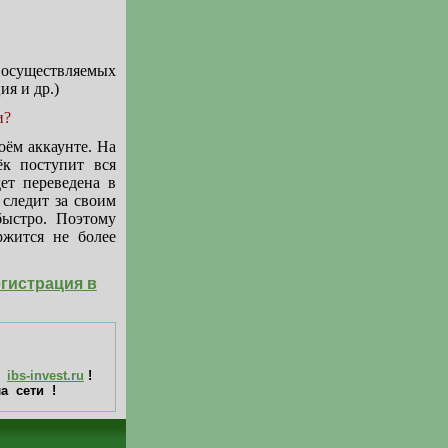
 осуществляемых
ия и др.)
и?
ём аккаунте. На
к поступит вся
ет переведена в
следит за своим
быстро. Поэтому
ржится не более
егистрация в
т
ibs-invest.ru
!
а сети !