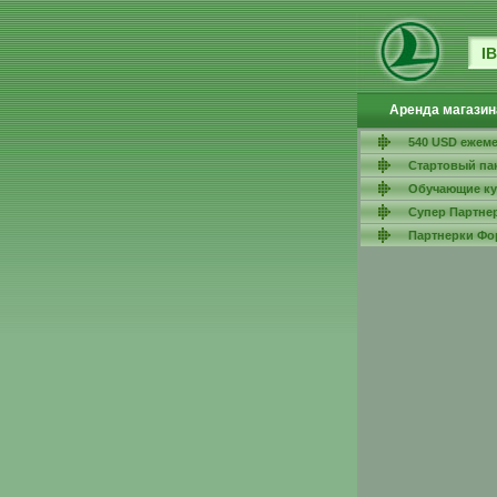
IB
Аренда магазин
540 USD ежеме
Cтартовый па
Обучающие к
Супер Партнер
Партнерки Фо