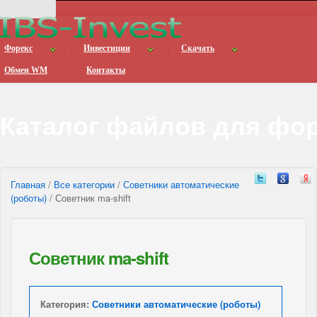
Форекс
Инвестиции
Скачать
Обмен WM
Контакты
Каталог файлов для фо
Главная
/
Все категории
/
Советники автоматические
(роботы)
/ Советник ma-shift
Советник ma-shift
Категория:
Советники автоматические (роботы)