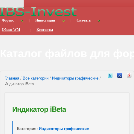
Форекс
Инвестиции
Скачать
Обмен WM
Контакты
Каталог файлов для фо
Главная
/
Все категории
/
Индикаторы графические
/
Индикатор iBeta
Индикатор iBeta
Категория:
Индикаторы графические