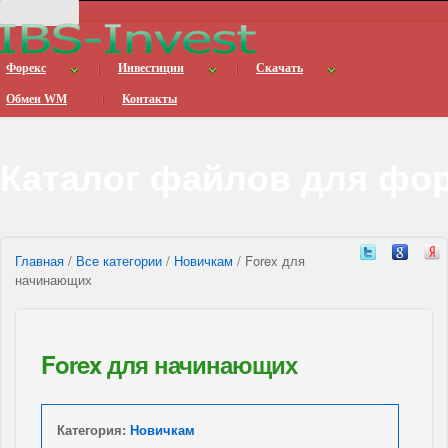
Форекс
Инвестиции
Скачать
Обмен WM
Контакты
Каталог файлов для фо
Главная
/
Все категории
/
Новичкам
/ Forex для
начинающих
Forex для начинающих
Категория:
Новичкам