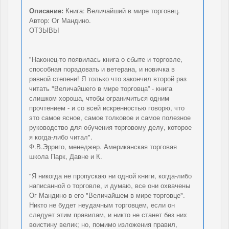
Описание:
Книга: Величайший в мире торговец.
Автор: Ог Мандино.
ОТЗЫВЫ
"Наконец-то появилась книга о сбыте и торговле,
способная порадовать и ветерана, и новичка в
равной степени! Я только что закончил второй раз
читать "Величайшего в мире торговца” - книга
слишком хороша, чтобы ограничиться одним
прочтением - и со всей искренностью говорю, что
это самое ясное, самое толковое и самое полезное
руководство для обучения торговому делу, которое
я когда-либо читал".
Ф.В.Эрриго, менеджер. Американская торговая
школа Парк, Давне и К.
"Я никогда не пропускаю ни одной книги, когда-либо
написанной о торговле, и думаю, все они охвачены
Ог Мандино в его "Величайшем в мире торговце".
Никто не будет неудачным торговцем, если он
следует этим правилам, и никто не станет без них
воистину велик; но, помимо изложения правил,