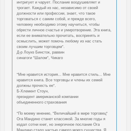
интригует и чарует. Послание воодушевляет и
трогает. Каждый из нас, независимо от своей
должности или профессии, знает, что такое
торговаться с самим собой, и прежде всего,
человеку необходимо этому научиться, чтобы
обрести личное счастье и умиротворение. Эта книга,
если ее внимательно прочитать, воспринять и
осмыслить, может помочь любому из нас стать
своим лучшим торговцем".
Д-р Лоуиз Бинсток, раввин
синагоги "Шалом", Чикаго
"Мне нравится история... Мне нравится стиль... Мне
нравится книга. Все торговцы и члены их семей
должны прочесть ее".
Б-Хлемент Стоун,
президент американской компании
объединенного страхования
"По моему мнению, "Величайший в мире торговец"
Ога Мандино станет классикой. За многие годы я
издал сотни книг, но энергичное послание Ога
Мандино стало частью самого моего существа. Я