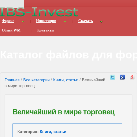
Форекс
Инвестиции
Скачать
Обмен WM
Контакты
Каталог файлов для фо
Главная
/
Все категории
/
Книги, статьи
/ Величайший
в мире торговец
Величайший в мире торговец
Категория:
Книги, статьи