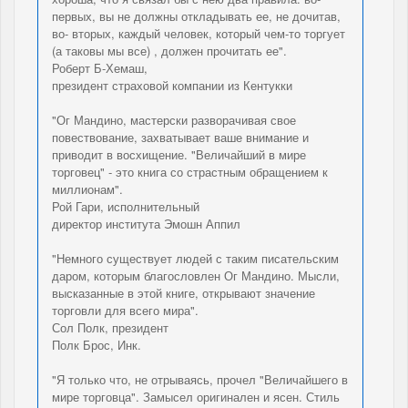
первых, вы не должны откладывать ее, не дочитав,
во- вторых, каждый человек, который чем-то торгует
(а таковы мы все) , должен прочитать ее".
Роберт Б-Хемаш,
президент страховой компании из Кентукки
"Ог Мандино, мастерски разворачивая свое
повествование, захватывает ваше внимание и
приводит в восхищение. "Величайший в мире
торговец" - это книга со страстным обращением к
миллионам".
Рой Гари, исполнительный
директор института Эмошн Аппил
"Немного существует людей с таким писательским
даром, которым благословлен Ог Мандино. Мысли,
высказанные в этой книге, открывают значение
торговли для всего мира".
Сол Полк, президент
Полк Брос, Инк.
"Я только что, не отрываясь, прочел "Величайшего в
мире торговца". Замысел оригинален и ясен. Стиль