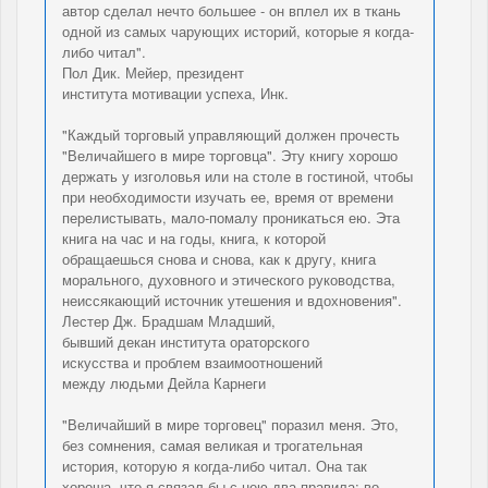
автор сделал нечто большее - он вплел их в ткань
одной из самых чарующих историй, которые я когда-
либо читал".
Пол Дик. Мейер, президент
института мотивации успеха, Инк.
"Каждый торговый управляющий должен прочесть
"Величайшего в мире торговца". Эту книгу хорошо
держать у изголовья или на столе в гостиной, чтобы
при необходимости изучать ее, время от времени
перелистывать, мало-помалу проникаться ею. Эта
книга на час и на годы, книга, к которой
обращаешься снова и снова, как к другу, книга
морального, духовного и этического руководства,
неиссякающий источник утешения и вдохновения".
Лестер Дж. Брадшам Младший,
бывший декан института ораторского
искусства и проблем взаимоотношений
между людьми Дейла Карнеги
"Величайший в мире торговец" поразил меня. Это,
без сомнения, самая великая и трогательная
история, которую я когда-либо читал. Она так
хороша, что я связал бы с нею два правила: во-