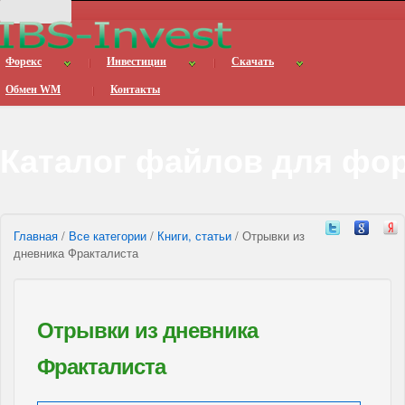
Форекс
Инвестиции
Скачать
Обмен WM
Контакты
Каталог файлов для фо
Главная
/
Все категории
/
Книги, статьи
/ Отрывки из
дневника Фракталиста
Отрывки из дневника
Фракталиста