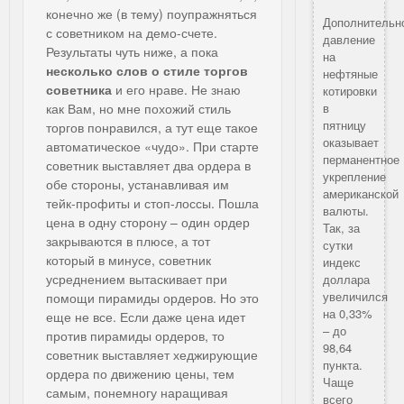
конечно же (в тему) поупражняться
Дополнительн
с советником на демо-счете.
давление
Результаты чуть ниже, а пока
на
несколько слов о стиле торгов
нефтяные
советника
и его нраве. Не знаю
котировки
как Вам, но мне похожий стиль
в
пятницу
торгов понравился, а тут еще такое
оказывает
автоматическое «чудо». При старте
перманентное
советник выставляет два ордера в
укрепление
обе стороны, устанавливая им
американской
тейк-профиты и стоп-лоссы. Пошла
валюты.
цена в одну сторону – один ордер
Так, за
закрываются в плюсе, а тот
сутки
который в минусе, советник
индекс
усреднением вытаскивает при
доллара
увеличился
помощи пирамиды ордеров. Но это
на 0,33%
еще не все. Если даже цена идет
– до
против пирамиды ордеров, то
98,64
советник выставляет хеджирующие
пункта.
ордера по движению цены, тем
Чаще
самым, понемногу наращивая
всего