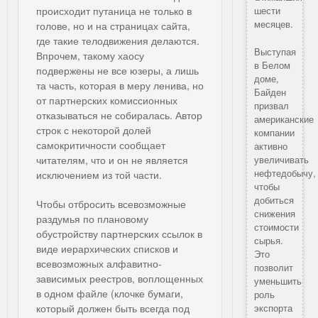
происходит путаница не только в
шести
месяцев.
голове, но и на страницах сайта,
где такие телодвижения делаются.
Выступая
Впрочем, такому хаосу
в Белом
подвержены не все юзеры, а лишь
доме,
та часть, которая в меру ленива, но
Байден
от партнерских комиссионных
призвал
отказываться не собиралась. Автор
американские
строк с некоторой долей
компании
самокритичности сообщает
активно
читателям, что и он не является
увеличивать
нефтедобычу,
исключением из той части.
чтобы
добиться
Чтобы отбросить всевозможные
снижения
раздумья по плановому
стоимости
обустройству партнерских ссылок в
сырья.
виде иерархических списков и
Это
всевозможных алфавитно-
позволит
зависимых реестров, воплощенных
уменьшить
в одном файле (клочке бумаги,
роль
который должен быть всегда под
экспорта