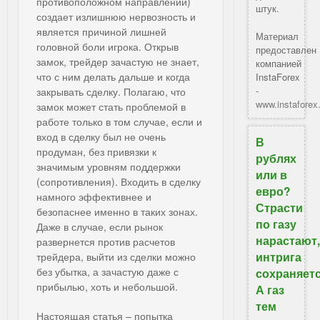
противоположном направлении)
штук.
создает излишнюю нервозность и
является причиной лишней
Материал
головной боли игрока. Открыв
предоставлен
замок, трейдер зачастую не знает,
компанией
что с ним делать дальше и когда
InstaForex
-
закрывать сделку. Полагаю, что
www.instafore
замок может стать проблемой в
работе только в том случае, если и
вход в сделку был не очень
В
продуман, без привязки к
рублях
значимым уровням поддержки
или в
(сопротивления). Входить в сделку
евро?
намного эффективнее и
Страсти
безопаснее именно в таких зонах.
по газу
Даже в случае, если рынок
нарастают
развернется против расчетов
интрига
трейдера, выйти из сделки можно
без убытка, а зачастую даже с
сохраняетс
прибылью, хоть и небольшой.
А газ
тем
Настоящая статья – попытка