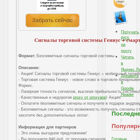
Забрать сейчас
Получать
RSS
Сигналы торговой системы Гениус + смарт
на
почту
Формат:
Безлимитные сигналы торговой системы
Читать
в
Описание:
Яндекс.Л
- Акция! Сигналы торговой системы Гениус + мобильный телеф
Добавить
- Торговая система Гениус - новое слово в торговле бинарным
в
Форекс.
Google
- Лазерная точность сигналов, высокая прибыльность системы
Reader
- Качественные и недорогие
proxy от proxyapp
! Акция!
- Оплатите безлимитные сигналы и получите в подарок андро
IBSI - Подписка: RSS, e-mail
- Безлимитные сигналы - это возможность получать сигналы с
Последн
захотите без дополнительных оплат.
|
Популяр
Информация для партнеров
- Это очень выгодное предложение!
- Вы получаете 640 руб. от продажи сигналов.
Готовые