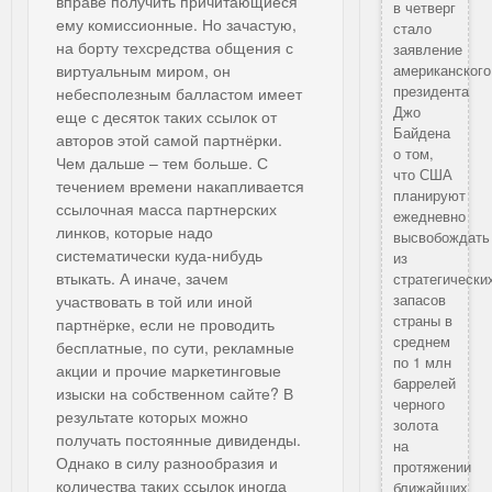
вправе получить причитающиеся
в четверг
ему комиссионные. Но зачастую,
стало
на борту техсредства общения с
заявление
виртуальным миром, он
американского
президента
небесполезным балластом имеет
Джо
еще с десяток таких ссылок от
Байдена
авторов этой самой партнёрки.
о том,
Чем дальше – тем больше. С
что США
течением времени накапливается
планируют
ссылочная масса партнерских
ежедневно
линков, которые надо
высвобождать
систематически куда-нибудь
из
втыкать. А иначе, зачем
стратегически
запасов
участвовать в той или иной
страны в
партнёрке, если не проводить
среднем
бесплатные, по сути, рекламные
по 1 млн
акции и прочие маркетинговые
баррелей
изыски на собственном сайте? В
черного
результате которых можно
золота
получать постоянные дивиденды.
на
Однако в силу разнообразия и
протяжении
количества таких ссылок иногда
ближайших