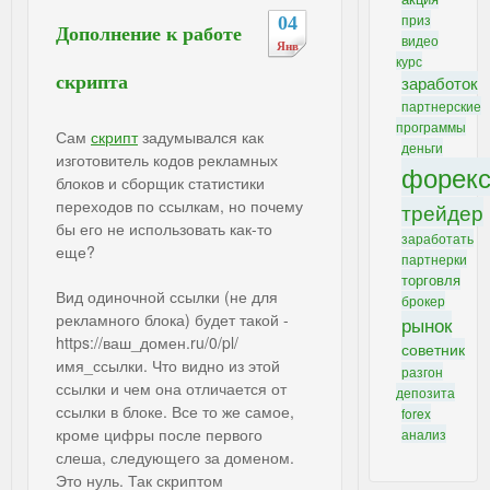
приз
04
Дополнение к работе
видео
Янв
курс
скрипта
заработок
партнерские
программы
Сам
скрипт
задумывался как
деньги
изготовитель кодов рекламных
форек
блоков и сборщик статистики
переходов по ссылкам, но почему
трейдер
бы его не использовать как-то
заработать
еще?
партнерки
торговля
Вид одиночной ссылки (не для
брокер
рекламного блока) будет такой -
рынок
https://ваш_домен.ru/0/pl/
советник
имя_ссылки. Что видно из этой
разгон
ссылки и чем она отличается от
депозита
ссылки в блоке. Все то же самое,
forex
кроме цифры после первого
анализ
слеша, следующего за доменом.
Это нуль. Так скриптом