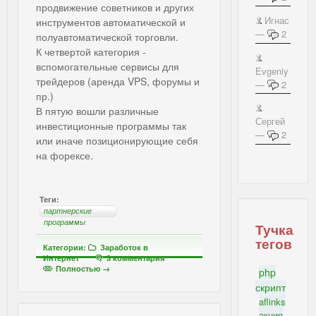
продвижение советников и других
Игнас
инструментов автоматической и
—
2
полуавтоматической торговли.
К четвертой категория -
вспомогательные сервисы для
Evgeniy
трейдеров (аренда VPS, форумы и
—
2
пр.)
В пятую вошли различные
Сергей
инвестиционные программы так
—
2
или иначе позиционирующие себя
на форексе.
IBSI - Важное на блоге
Теги:
партнерские
программы
Тучка
тегов
Категории:
Заработок в
Интернет
3 комментария
Полностью →
php
скрипт
aflinks
акция