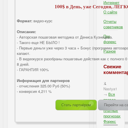
Интернет
100$ в День, уже Сегодня, ЛЕГКО 
О сайте
Формат:
видео-курс
Отчеты
советников
Описание:
Про
- Авторская пошаговая методика от Дениса Кузнецова.
форекс
- Такого еще НЕ БЫЛО !
- Первые деньги уже через 3 часа + Бонус (программа автозара
Разное
капают.
- В видеокурсе разобраны пошаговые действия как с полного 0 
8 дней.
Свежие
- ГАРАНТИЯ 100%
коммента
Информация для партнеров
- отчисления 325.00 Руб (50%)
Nastya1
- конверсия 4,211 %
→
Вся
правда
о
Стать партнёром
Перейти на с
платных
прогнозах
Форекс