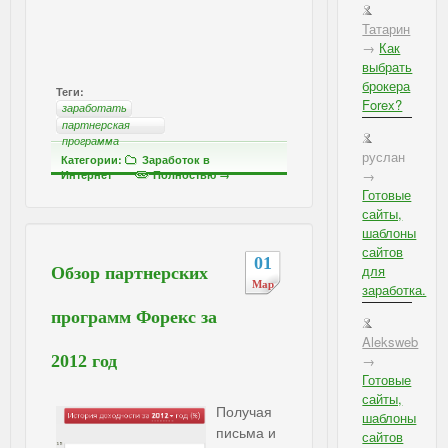
Татарин
→
Как
выбрать
брокера
Теги:
Forex?
заработать
партнерская
программа
руслан
Категории:
Заработок в
→
Интернет
Полностью →
Готовые
сайты,
шаблоны
сайтов
01
для
Обзор партнерских
Мар
заработка.
программ Форекс за
Aleksweb
2012 год
→
Готовые
сайты,
Получая
шаблоны
письма и
сайтов