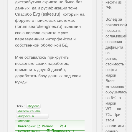
дистрибутива скрипта не было баз
нефти из
данных, да и русификации тоже.
РФ.
Спасибо Evg (askee.ru), который на
Вслед за
форуме о поисковых системах
появлением
(forum.searchengines.ru) выложил
новости,
свою версию скрипта с уже
ослабившей
переведенным интерфейсом и
опасения
собственной оболочкой БД.
дефицита
на
Мне оставалось прикрутить
рынке,
несколько своих наработок,
стоимость
применить другой дизайн,
нефти
марки
доработать базу данных под свои
Brent
нужды.
мгновенно
обрушилась
на 6%, а
марки
Теги:
форекс
WTI – на
движок сайта
7%. При
вопросы и
этом
ответы
аналитики
Категории:
Разное
4
комментария
Полностью →
одного