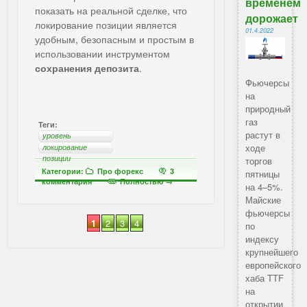
временем
показать на реальной сделке, что
дорожает
локирование позиции является
01.4.2022
удобным, безопасным и простым в
использовании инструментом
сохранения депозита
.
Фьючерсы
на
природный
газ
Теги:
растут в
уровень
сопротивления
ходе
локирование
позиции
торгов
Категории:
Про форекс
3
пятницы
комментария
Полностью →
на 4–5%.
Майские
фьючерсы
1
2
3
4
по
индексу
крупнейшего
европейского
хаба TTF
на
открытии