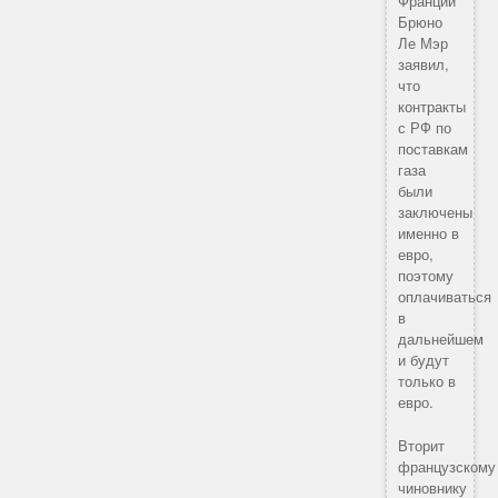
Франции
Брюно
Ле Мэр
заявил,
что
контракты
с РФ по
поставкам
газа
были
заключены
именно в
евро,
поэтому
оплачиваться
в
дальнейшем
и будут
только в
евро.
Вторит
французскому
чиновнику