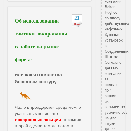
компании
Baker
Hughes
21
по числу
Об использовании
действующих
Июн
нефтяных
тактики локирования
буровых
установок
в
в работе на рынке
Соединенных
Штатах.
форекс
Согласно
данным
компании,
или как я гонялся за
за
бешеным кенгуру
неделю
по 1
апреля
их
количество
Часто в трейдерской среде можно
увеличилось
услышать мнение, что
на две
локирование позиции
(открытие
штуки –
второй сделки тем же лотом в
до 533