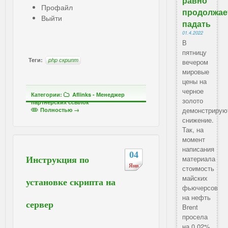
равно
Профайл
продолжае
Выйти
падать
01.4.2022
В
пятницу
Теги:
php скрипт
вечером
мировые
цены на
черное
Категории:
Aflinks - Менеджер
золото
партнерских ссылок
демонстрирую
Полностью →
снижение.
Так, на
момент
написания
04
материала
Инструкция по
Янв
стоимость
майских
установке скрипта на
фьючерсов
на нефть
сервер
Brent
просела
на 0,02%