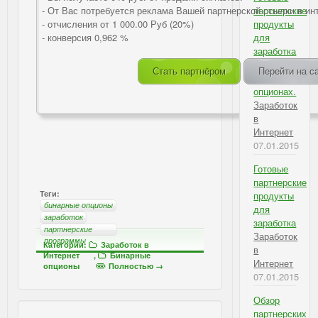
- От Вас потребуется реклама Вашей партнерской ссылки в ин
партнерские
- отчисления от 1 000.00 Руб (20%)
продукты
- конверсия 0,962 %
для
заработка
на
Стать партнёром
Перейти на с
бинарных
опционах.
Заработок
в
Интернет
07.01.2015
Готовые
партнерские
Теги:
продукты
бинарные опционы
для
заработок
заработка
партнерские
Заработок
программы
Категории:
Заработок в
в
Интернет
,
Бинарные
Интернет
опционы
Полностью →
07.01.2015
Обзор
партнерских