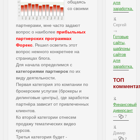
общаясь
для
со своими
заработка.
Сергей
партнерами, мне часто задают
→
вопрос о наиболее
прибыльных
Готовые
партнерских программах
сайты,
Форекс
. Решил осветить этот
шаблоны
вопрос немного конкретнее на
сайтов
страницах блога.
для
Для начала определимся с
заработка.
категориями партнерок
по их
виду деятельности.
ТОП
Первая категория это компании по
коммента
брокерским услугам (брокеры и
дилинговые центры), где заработок
партнёра зависит от привлеченных
Финансовый
клиентов.
диверсант
—
7
Ко второй категории отнесем
продажу тематических видео
курсов.
Дамир
Третья категория будет -
—
2