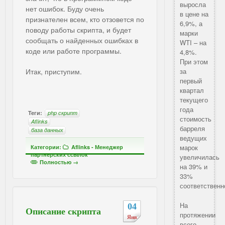
выросла
нет ошибок. Буду очень
в цене на
признателен всем, кто отзовется по
6,9%, а
поводу работы скрипта, и будет
марки
сообщать о найденных ошибках в
WTI – на
коде или работе программы.
4,8%.
При этом
Итак, приступим.
за
первый
квартал
текущего
года
Теги:
php скрипт
стоимость
Aflinks
барреля
база данных
ведущих
марок
Категории:
Aflinks - Менеджер
партнерских ссылок
увеличилась
Полностью →
на 39% и
33%
соответственн
На
04
Описание скрипта
протяжении
Янв
всего