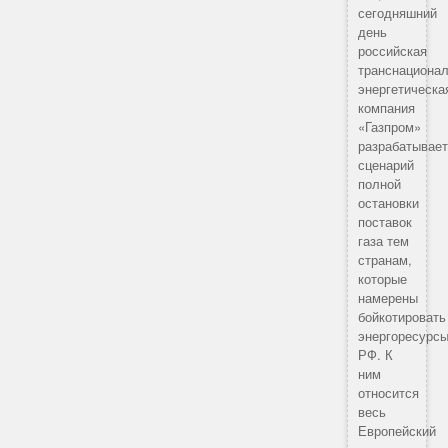
сегодняшний
день
российская
транснациона
энергетическа
компания
«Газпром»
разрабатывае
сценарий
полной
остановки
поставок
газа тем
странам,
которые
намерены
бойкотировать
энергоресурс
РФ. К
ним
относится
весь
Европейский