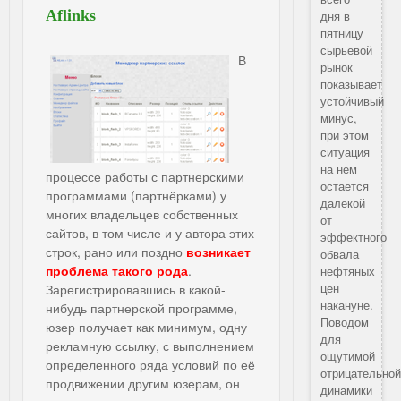
Aflinks
дня в
пятницу
сырьевой
В
рынок
показывает
устойчивый
минус,
при этом
ситуация
на нем
процессе работы с партнерскими
остается
программами (партнёрками) у
далекой
многих владельцев собственных
от
сайтов, в том числе и у автора этих
эффектного
строк, рано или поздно
возникает
обвала
проблема такого рода
.
нефтяных
цен
Зарегистрировавшись в какой-
накануне.
нибудь партнерской программе,
Поводом
юзер получает как минимум, одну
для
рекламную ссылку, с выполнением
ощутимой
определенного ряда условий по её
отрицательно
продвижении другим юзерам, он
динамики