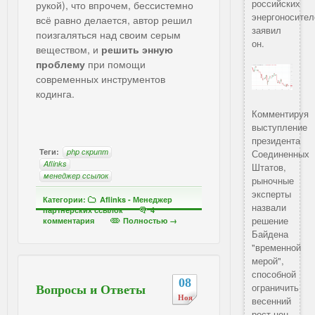
российских
рукой), что впрочем, бессистемно
энергоносител
всё равно делается, автор решил
заявил
поизгаляться над своим серым
он.
веществом, и
решить энную
проблему
при помощи
современных инструментов
кодинга.
Комментируя
выступление
президента
Теги:
php скрипт
Соединенных
Aflinks
Штатов,
менеджер ссылок
рыночные
эксперты
Категории:
Aflinks - Менеджер
назвали
партнерских ссылок
4
решение
комментария
Полностью →
Байдена
"временной
мерой",
способной
08
ограничить
Вопросы и Ответы
Ноя
весенний
рост цен