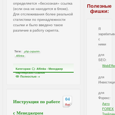
определяется «бесхозная» ссылка
Полезные
(если она не находится в блоке).
фишки:
Для отслеживания более реальной
статистики по принадлежности
ссылки и было введено такое
Я
различие в работу скрипта.
зарабаты
с
ними
IBSI - Я зарабатываю с ними
Теги:
php скрипт
для
Aflinks
SEO:
WebEffe
Категории:
Aflinks - Менеджер
IBSI - для SEO
партнерских ссылок
Полностью →
для
Инвестици
IBSI - для Инвестиций
для
Форекс:
04
Инструкция по работе
Авто
Янв
FOREX
с Менеджером
Трейдин