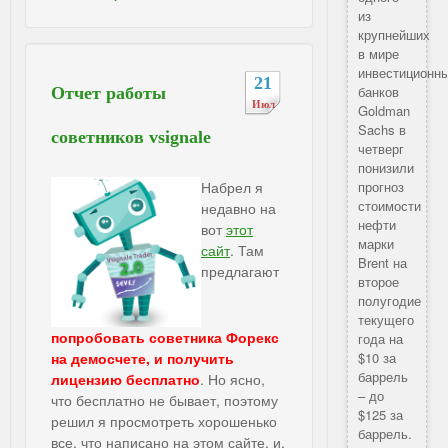
из
крупнейших
в мире
инвестиционн
21
банков
Отчет работы
Июл
Goldman
Sachs в
советников vsignale
четверг
понизили
Набрел я
прогноз
стоимости
недавно на
нефти
вот
этот
марки
сайт
. Там
Brent на
предлагают
второе
полугодие
текущего
попробовать советника Форекс
года на
на демосчете, и получить
$10 за
баррель
лицензию бесплатно
. Но ясно,
– до
что бесплатно не бывает, поэтому
$125 за
решил я просмотреть хорошенько
баррель.
все, что написано на этом сайте, и,