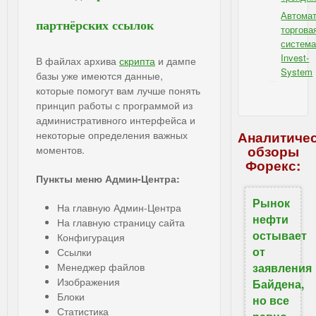
Автомат
партнёрских ссылок
торгова
систем
Invest-
В файлах архива
скрипта
и дампе
System
базы уже имеются данные,
IBSI - для Форекс
которые помогут вам лучше понять
принцип работы с программой из
административного интерфейса и
некоторые определения важных
Аналитиче
обзоры
моментов.
Форекс:
Пункты меню Админ-Центра:
Рынок
На главную Админ-Центра
нефти
На главную страницу сайта
остывает
Конфигурация
от
Ссылки
Менеджер файлов
заявления
Изображения
Байдена,
Блоки
но все
Статистика