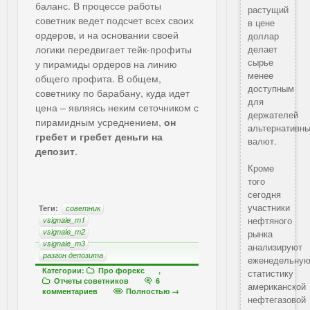
баланс. В процессе работы
растущий
советник ведет подсчет всех своих
в цене
ордеров, и на основании своей
доллар
логики передвигает тейк-профиты
делает
сырье
у пирамиды ордеров на линию
менее
общего профита. В общем,
доступным
советнику по барабану, куда идет
для
цена – являясь неким сеточником с
держателей
пирамидным усреднением,
он
альтернативн
гребет и гребет деньги на
валют.
депозит
.
Кроме
того
сегодня
участники
Теги:
советник
нефтяного
vsignale_m1
vsignale_m2
рынка
vsignale_m3
анализируют
разгон депозита
еженедельну
Категории:
Про форекс
,
статистику
Отчеты советников
6
американской
комментариев
Полностью →
нефтегазовой