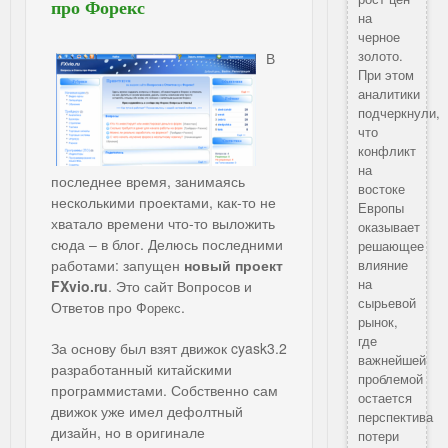
про Форекс
на
черное
золото.
В
При этом
аналитики
подчеркнули,
что
конфликт
на
последнее время, занимаясь
востоке
несколькими проектами, как-то не
Европы
хватало времени что-то выложить
оказывает
сюда – в блог. Делюсь последними
решающее
работами: запущен
новый проект
влияние
на
FXvio.ru
. Это
сайт Вопросов и
сырьевой
Ответов про Ф
.
орекс
рынок,
где
За основу был взят движок cyask3.2
важнейшей
разработанный китайскими
проблемой
программистами. Собственно сам
остается
движок уже имел дефолтный
перспектива
дизайн, но в оригинале
потери